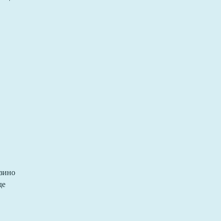
зино
де