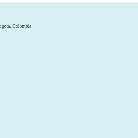
ogotá, Colombia