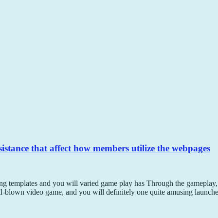
istance that affect how members utilize the webpages
ing templates and you will varied game play has Through the gameplay
e full-blown video game, and you will definitely one quite amusing launch