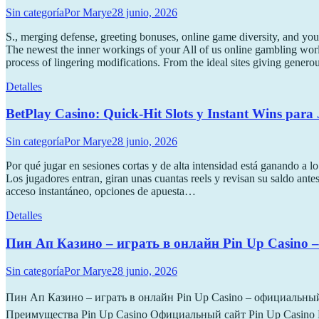
Sin categoría
Por
Marye
28 junio, 2026
S., merging defense, greeting bonuses, online game diversity, and you
The newest the inner workings of your All of us online gambling world 
process of lingering modifications. From the ideal sites giving gen
Detalles
BetPlay Casino: Quick‑Hit Slots y Instant Wins para
Sin categoría
Por
Marye
28 junio, 2026
Por qué jugar en sesiones cortas y de alta intensidad está ganando a l
Los jugadores entran, giran unas cuantas reels y revisan su saldo antes
acceso instantáneo, opciones de apuesta…
Detalles
Пин Ап Казино – играть в онлайн Pin Up Casino 
Sin categoría
Por
Marye
28 junio, 2026
Пин Ап Казино – играть в онлайн Pin Up Casino – официальн
Преимущества Pin Up Casino Официальный сайт Pin Up Casino