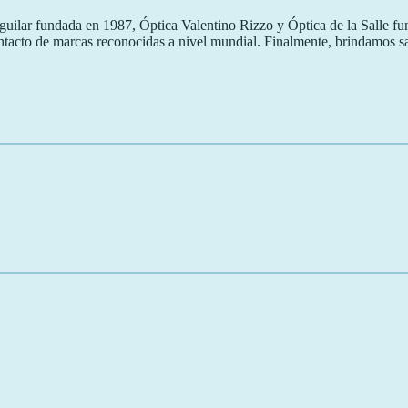
ilar fundada en 1987, Óptica Valentino Rizzo y Óptica de la Salle fun
ntacto de marcas reconocidas a nivel mundial. Finalmente, brindamos sal