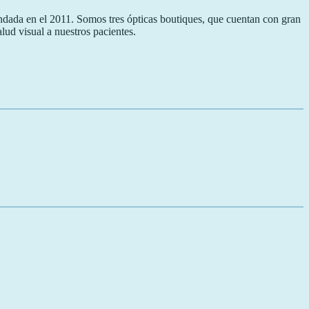
dada en el 2011. Somos tres ópticas boutiques, que cuentan con gran
ud visual a nuestros pacientes.