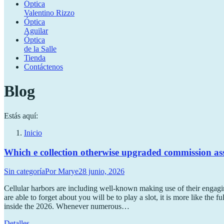
Óptica
Valentino Rizzo
Óptica
Aguilar
Óptica
de la Salle
Tienda
Contáctenos
Blog
Estás aquí:
Inicio
Which e collection otherwise upgraded commission ass
Sin categoría
Por
Marye
28 junio, 2026
Cellular harbors are including well-known making use of their engag
are able to forget about you will be to play a slot, it is more like th
inside the 2026. Whenever numerous…
Detalles