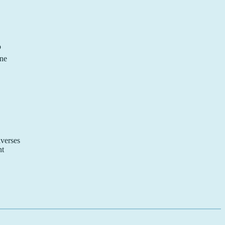
o
ine
iverses
nt