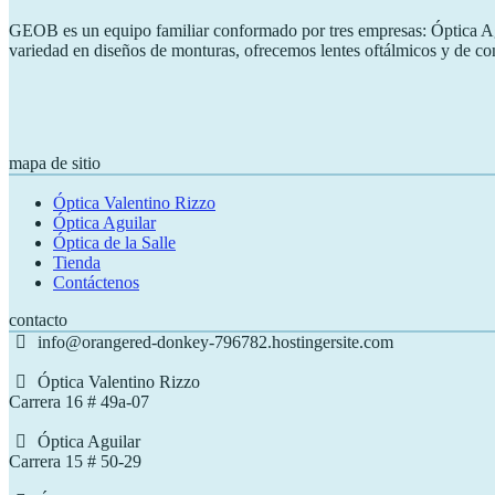
GEOB es un equipo familiar conformado por tres empresas: Óptica Agu
variedad en diseños de monturas, ofrecemos lentes oftálmicos y de co
mapa de sitio
Óptica Valentino Rizzo
Óptica Aguilar
Óptica de la Salle
Tienda
Contáctenos
contacto
info@orangered-donkey-796782.hostingersite.com
Óptica Valentino Rizzo
Carrera 16 # 49a-07
Óptica Aguilar
Carrera 15 # 50-29