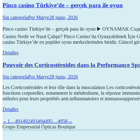
Pinco casino Türkiye’de – gerçek para ile oyun
Sin categoría
Por
Marye
28 junio, 2026
Pinco casino Türkiye’de – gerçek para ile oyun ▶️ OYNAMAK Соде
Casino Nedir ve Nasıl Çalışır? Pinco Casino’da Oynayabilmek İçin G
casino Türkiye’de en popüler oyun merkezlerinden biridir. Güncel gir
Detalles
Pouvoir des Corticostéroïdes dans la Performance Spo
Sin categoría
Por
Marye
28 junio, 2026
Les Corticostéroïdes et leur rôle dans la musculation Les corticostéroï
fonctions corporelles, notamment le métabolisme, la réponse immunitair
utilisées pour leurs propriétés anti-inflammatoires et immunosuppressi
Detalles
←
1
…
491
492
493
494
495
…
4958
→
Grupo Empresarial Ópticas Boutique