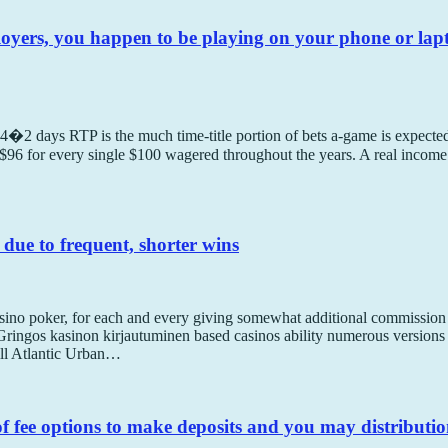
loyers, you happen to be playing on your phone or lap
 24�2 days RTP is the much time-title portion of bets a-game is expecte
 $96 for every single $100 wagered throughout the years. A real income
 due to frequent, shorter wins
sino poker, for each and every giving somewhat additional commission
ringos kasinon kirjautuminen based casinos ability numerous versions 
ill Atlantic Urban…
 of fee options to make deposits and you may distributio