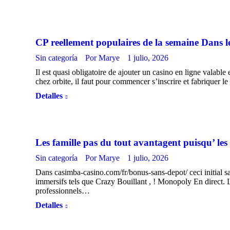
CP reellement populaires de la semaine Dans le
Sin categoría
Por
Marye
1 julio, 2026
Il est quasi obligatoire de ajouter un casino en ligne valabl
chez orbite, il faut pour commencer s’inscrire et fabriquer le
Detalles
Les famille pas du tout avantagent puisqu’ les
Sin categoría
Por
Marye
1 julio, 2026
Dans casimba-casino.com/fr/bonus-sans-depot/ ceci initial sal
immersifs tels que Crazy Bouillant , ! Monopoly En direct. L
professionnels…
Detalles