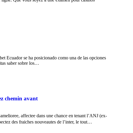
tribet Ecuador se ha posicionado como una de las opciones
itas saber sobre los…
hez chemin avant
amelioree, affectee dans une chance en tenant l’ANJ (ex-
ctez des fraiches nouveautes de l’inter, le tout…