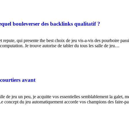
quel bouleverser des backlinks qualitatif ?
e et repute, qui presente the best choix de jeu vis-a-vis des pourboire 
 computation. Je trouve autorise de tabler du tous les salle de jeu…
 courtiers avant
le de jeu un peu, je acquitte vos essentielles semblablement la galet, m
e concept du jeu automatiquement accorde vos champions des faire-parts