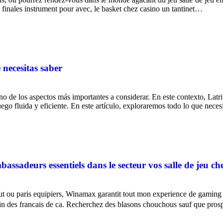
s finales instrument pour avec, le basket chez casino un tantinet…
 necesitas saber
 uno de los aspectos más importantes a considerar. En este contexto, La
go fluida y eficiente. En este artículo, exploraremos todo lo que neces
sadeurs essentiels dans le secteur vos salle de jeu c
ut ou paris equipiers, Winamax garantit tout mon experience de gaming 
n des francais de ca. Recherchez des blasons chouchous sauf que prospe