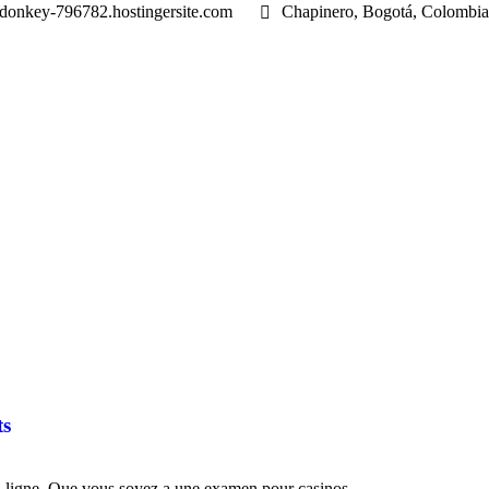
donkey-796782.hostingersite.com
Chapinero, Bogotá, Colombia
ts
 en ligne. Que vous soyez a une examen pour casinos