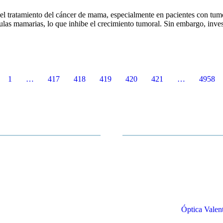
el tratamiento del cáncer de mama, especialmente en pacientes con tum
lulas mamarias, lo que inhibe el crecimiento tumoral. Sin embargo, inve
1
…
417
418
419
420
421
…
4958
Óptica Valen