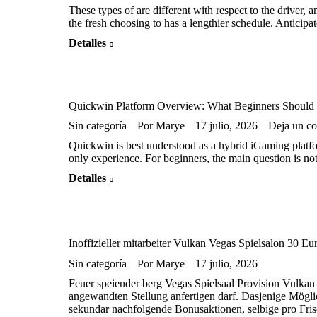
These types of are different with respect to the driver, 
the fresh choosing to has a lengthier schedule. Anticip
Detalles
Quickwin Platform Overview: What Beginners Shoul
Sin categoría
Por
Marye
17 julio, 2026
Deja un co
Quickwin is best understood as a hybrid iGaming platfo
only experience. For beginners, the main question is not 
Detalles
Inoffizieller mitarbeiter Vulkan Vegas Spielsalon 30 E
Sin categoría
Por
Marye
17 julio, 2026
Feuer speiender berg Vegas Spielsaal Provision Vulkan 
angewandten Stellung anfertigen darf. Dasjenige Möglic
sekundar nachfolgende Bonusaktionen, selbige pro Fri