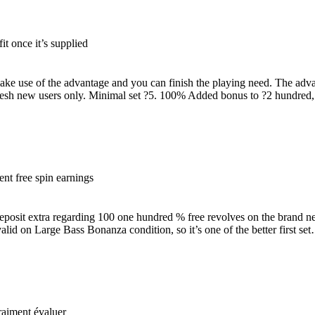
it once it’s supplied
ake use of the advantage and you can finish the playing need. The adva
fresh new users only. Minimal set ?5. 100% Added bonus to ?2 hundre
nt free spin earnings
deposit extra regarding 100 one hundred % free revolves on the brand n
alid on Large Bass Bonanza condition, so it’s one of the better first se
raiment évaluer