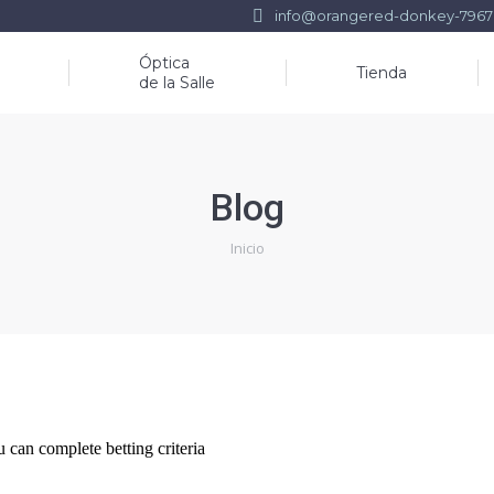
info@orangered-donkey-79678
Óptica
Tienda
de la Salle
Blog
Estás aquí:
Inicio
u can complete betting criteria