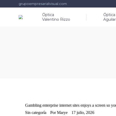
grupoempresarialvisual.com
Óptica
Óptica
Valentino Rizzo
Aguilar
Gambling enterprise internet sites enjoys a screen so yo
Sin categoría
Por
Marye
17 julio, 2026