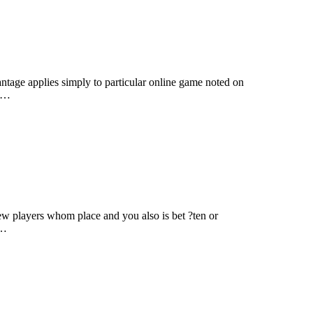
ntage applies simply to particular online game noted on
d,…
ew players whom place and you also is bet ?ten or
t…