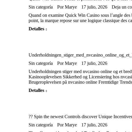
Sin categoría
Por
Marye
17 julio, 2026
Deja un co
Quand on examine Quick Win Casino sous l’angle des bonus
point, la marque repose sur une logique classique des ca
Detalles
Underholdningen_stiger_med_nvcasino_online_og_et_b
Sin categoría
Por
Marye
17 julio, 2026
Underholdningen stiger med nvcasino online og et bred
Kasinooplevelsen Sikkerhed og Licensiering hos nvcas
Brugeroplevelsen på nvcasino online Fremtidige Trend
Detalles
?? Spin the newest Controls discover Unique Incentives
Sin categoría
Por
Marye
17 julio, 2026