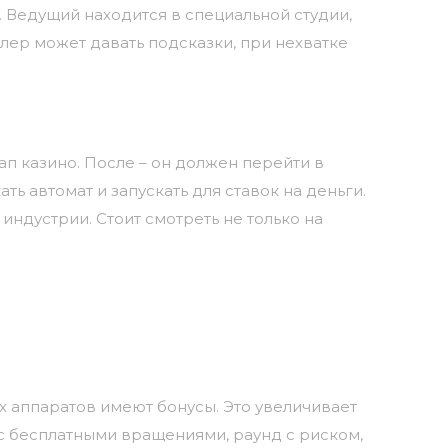
. Ведущий находится в специальной студии,
илер может давать подсказки, при нехватке
п казино. После – он должен перейти в
ь автомат и запускать для ставок на деньги.
индустрии. Стоит смотреть не только на
 аппаратов имеют бонусы. Это увеличивает
с бесплатными вращениями, раунд с риском,