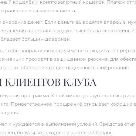
онный кошелёк и криптовалютный кошелёк. Платёж отп
храняется в аккаунте клиента.
 и внесение денег. Если деньги выводятся впервые, 
авершения проверки, следует выслать на электронны
обладает большим доверием.
о, чтобы запрашиваемая сумма не выходила за предел
транзакции проходят в защищенном режиме. для обес
у данных, обеспечивающие надежность шифрования.
Я КЛИЕНТОВ КЛУБА
бонусная программа. К ней имеют доступ зарегистрир
зита. Приветственное поощрение открывает хорошие в
ращения.
чет и нуждаются в выполнении условий. Средства оты
ершён, бонусы переходят на основной баланс.