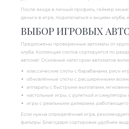
После входа в личный профиль, геймер может
деньги в игре, подключаться к акциям клуба
ВЫБОР ИГРОВЫХ АВТ
Предложены проверенные автоматы от крупны
клуба. Коллекция слотов сортируется по раз
автомат. Основные категории автоматов вклю
классические слоты с барабанами, риск-и
обновлённые слоты с расширенными возм
аппараты с быстрыми выплатами, мгновенн
настольные игры, с рулеткой и симуляторы 
игры с реальными дилерами, работающего
Если нужна определённая игра, рекомендуется
фильтры. Благодаря сортировке удобнее выд