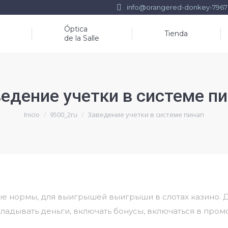
info@orangered-donkey-79678
Óptica
Tienda
de la Salle
едение учетки в системе п
Estás aquí:
Inicio
9500_2ru
Заведение учетки в системе пинап
 нормы, для выигрышей выигрыши в слотах казино. Д
кладывать деньги, включать бонусы, включаться в про