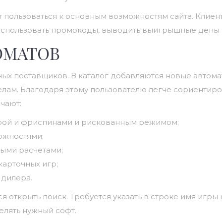
 пользоваться к основным возможностям сайта. Клиент
, использовать промокоды, выводить выигрышные деньг
ОМАТОВ
х поставщиков. В каталог добавляются новые автомат
делам. Благодаря этому пользователю легче сориентир
чают:
грой и фриспинами и рискованным режимом;
ожностями;
ыми расчетами;
карточных игр;
 дилера.
 открыть поиск. Требуется указать в строке имя игры 
елять нужный софт.