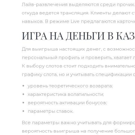
Лайв-развлечения выделяются среди прочих. 
откуда ведется трансляция. Клиенты делают с
навыков. В режиме Live предлагаются карточ
ИГРА НА ДЕНЬГИ В КА
Для выигрыша настоящих денег, с возможност
персональный профиль и проверить, хватает л
К выбору слотов стоит подходить внимательно
графику слота, но и учитывать спецификации с
уровень теоретического возврата;
характеристика волатильности;
вероятность активации бонусов;
параметры ставок.
Все параметры важно учитывать для формиро
вероятность выигрыша на получение большог