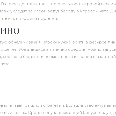
Главное достоинство – это реальность игровой сессии
тавки, следят за игрой ведут беседу в игровом чате. Д
ные игры и формат рулетки.
ЗИНО
ью обналичивания, игроку нужно войти в ресурсе пина
и денег. Убедившись в наличии средств, можно запускат
, соотнося бюджет и возможности и знания в азартной 
лота:
вания выигрышной стратегии. Большинство актуальных
о выигрыша. Среди популярных опций бонусов раунд 