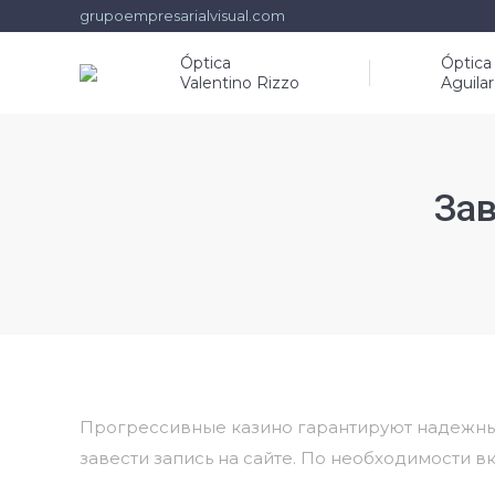
grupoempresarialvisual.com
Óptica
Óptica
Valentino Rizzo
Aguilar
Зав
Прогрессивные казино гарантируют надежные
завести запись на сайте. По необходимости в