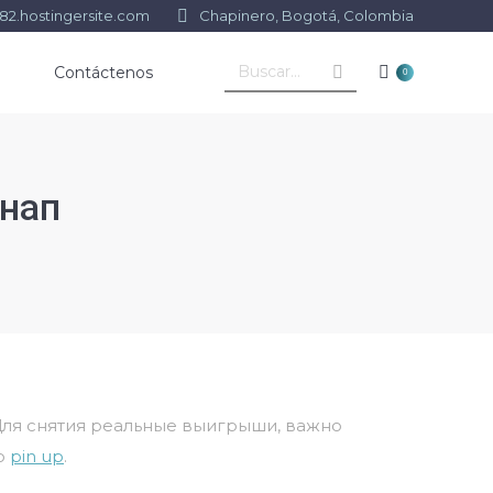
2.hostingersite.com
Chapinero, Bogotá, Colombia
Buscar:
Contáctenos
0
инап
ля снятия реальные выигрыши, важно
мо
pin up
.