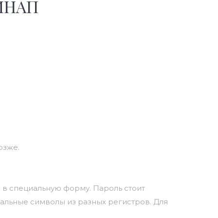
ИНАП
озже.
 в специальную форму. Пароль стоит
альные символы из разных регистров. Для