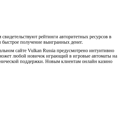
м свидетельствуют рейтинги авторитетных ресурсов в
 и быстрое получение выигранных денег.
иальном сайте Vulkan Russia предусмотрено интуитивно
 сможет любой новичок играющий в игровые автоматы на
ехнической поддержки. Новым клиентам онлайн казино