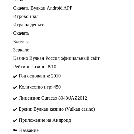
Скачать Вулкан Android APP
Игровой зал
Игра на деньги
Скачать
Бонусы
Зеркало
Казино Вулкан Россия официальный сайт
Рейтинг казино: 8/10
✔️ Год основания: 2010
✔️ Количество игр: 450+
✔️ Лицензия: Curacao 8048/JAZ2012
✔️ Бренд: Вулкан казино (Vulkan casino)
✔️ Приложение на Андроид
👑 Название