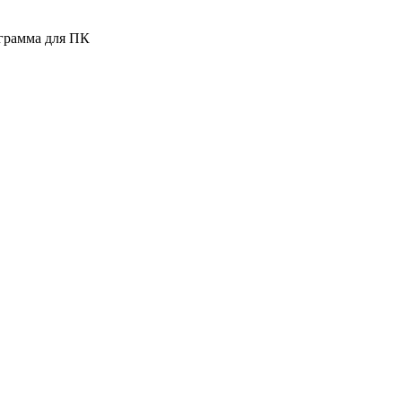
ограмма для ПК