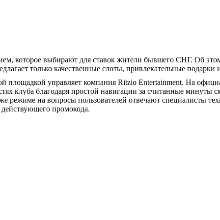
ием, которое выбирают для ставок жители бывшего СНГ. Об это
редлагает только качественные слоты, привлекательные подарки
ой площадкой управляет компания Ritzio Entertainment. На офиц
остях клуба благодаря простой навигации за считанные минуты
м же режиме на вопросы пользователей отвечают специалисты т
 действующего промокода.