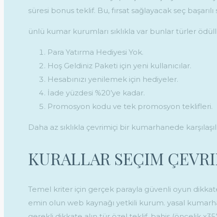
süresi bonus teklif. Bu, fırsat sağlayacak seç başarıl
ünlü kumar kurumları sıklıkla var bunlar türler ödüll
Para Yatırma Hediyesi Yok.
Hoş Geldiniz Paketi için yeni kullanıcılar.
Hesabınızı yenilemek için hediyeler.
İade yüzdesi %20’ye kadar.
Promosyon kodu ve tek promosyon teklifleri.
Daha az sıklıkla çevrimiçi bir kumarhanede karşılaşılı
KURALLAR SEÇIM ÇEVRI
Temel kriter için gerçek parayla güvenli oyun dikkat
emin olun web kaynağı yetkili kurum. yasal kumarha
gerekli dikkate alın tür özel teklif, bahis (öncelik x