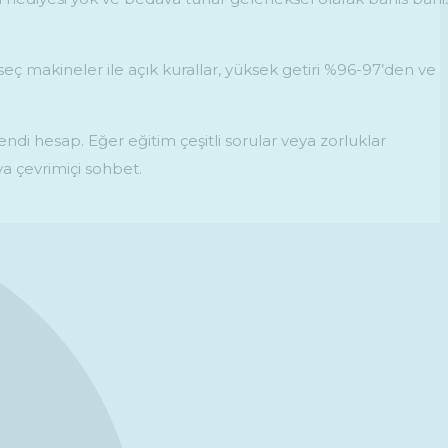
seç makineler ile açık kurallar, yüksek getiri %96-97’den ve
di hesap. Eğer eğitim çeşitli sorular veya zorluklar
ya çevrimiçi sohbet.