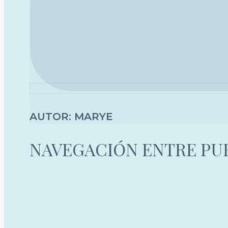
AUTOR:
MARYE
NAVEGACIÓN ENTRE PU