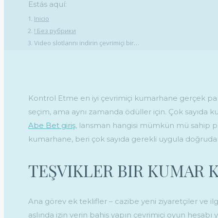
Estás aquí:
Inicio
! Без рубрики
Video slotlarını indirin çevrimiçi bir…
Kontrol Etme en iyi çevrimiçi kumarhane gerçek para
seçim, ama aynı zamanda ödüller için. Çok sayıda k
Abe Bet giriş
, lansman hangisi mümkün mü sahip p
kumarhane, beri çok sayıda gerekli uygula doğruda
TEŞVIKLER BIR KUMAR 
Ana görev ek teklifler – cazibe yeni ziyaretçiler ve 
aslında izin verin bahis yapın çevrimiçi oyun hesabı