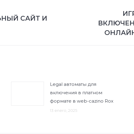
ИГ
ЬНЫЙ САЙТ И
ВКЛЮЧЕН
Publicación
siguiente:
ОНЛАЙН
Legal автоматы для
включения в платном
формате в web-cazino Rox
13 enero, 2025