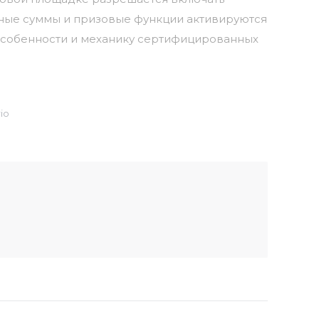
нные суммы и призовые функции активируются
 особенности и механику сертифицированных
io