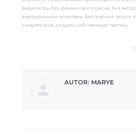
видеоигры без финансового риска, без авто
виртуальными монетами. Бесплатный запуск п
симуляторов, создать собственную тактику.
C
AUTOR:
MARYE
NAVEGACIÓN