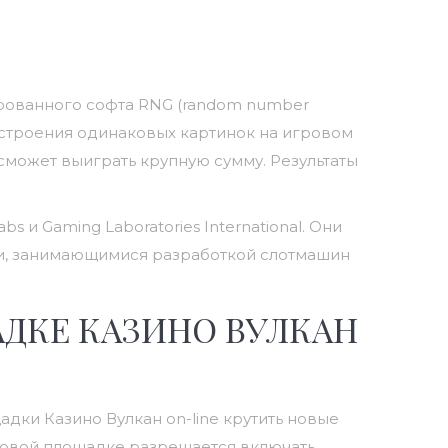
ированного софта RNG (random number
 построения одинаковых картинок на игровом
сможет выиграть крупную сумму. Результаты
и Gaming Laboratories International. Они
и, занимающимися разработкой слотмашин
ДКЕ КАЗИНО ВУЛКАН
ки Казино Вулкан on-line крутить новые
говой площадке разрешается включать