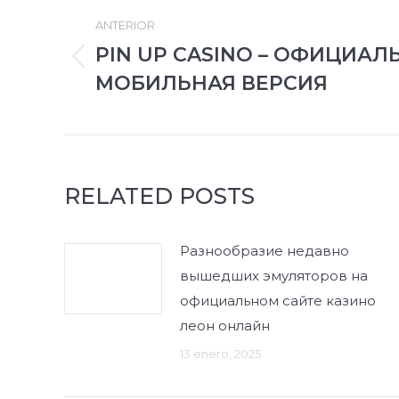
ENTRE
ANTERIOR
PIN UP CASINO – ОФИЦИАЛ
PUBLICACIONES
Publicación
МОБИЛЬНАЯ ВЕРСИЯ
anterior:
RELATED POSTS
Разнообразие недавно
вышедших эмуляторов на
официальном сайте казино
леон онлайн
13 enero, 2025