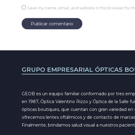
Save my name, email, and website in this browser for t
Publicar comentario
GRUPO EMPRESARIAL ÓPTICAS BO
GEOB es un equipo familiar conformado por tres empr
en 1987, Óptica Valentino Rizzo y Óptica de la Salle f
ópticas boutiques, que cuentan con gran variedad en
ofrecemos lentes oftálmicos y de contacto de marcas 
Finalmente, brindamos salud visual a nuestros pacient