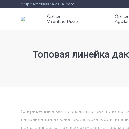
grupoempresarialvisual.com
Óptica
Óptica
Valentino Rizzo
Aguilar
Топовая линейка даю
Современные kasino онлайн готовы предлож
направлений и сюжетов. Запускать оригинальн
подстраивается под всевозможные параметр