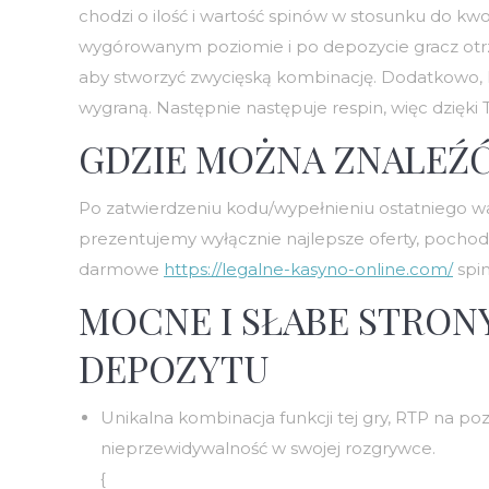
chodzi o ilość i wartość spinów w stosunku do kwot
wygórowanym poziomie i po depozycie gracz otrz
aby stworzyć zwycięską kombinację. Dodatkowo, ki
wygraną. Następnie następuje respin, więc dzięk
GDZIE MOŻNA ZNALEŹĆ
Po zatwierdzeniu kodu/wypełnieniu ostatniego w
prezentujemy wyłącznie najlepsze oferty, pochod
darmowe
https://legalne-kasyno-online.com/
spin
MOCNE I SŁABE STRON
DEPOZYTU
Unikalna kombinacja funkcji tej gry, RTP na poz
nieprzewidywalność w swojej rozgrywce.
{