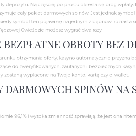
y depozytu. Najczęściej po prostu określa się próg wpłaty, k
ymuje cały pakiet darmowych spinów. Jest jednak symbol T
edy symbol ten pojawi się na jednym z bębnów, rozrasta si
i Tęczowej Gwieździe możesz wygrać dwa razy.
 BEZPŁATNE OBROTY BEZ 
arunku otrzymania oferty, kasyno automatycznie przyzna b
zące do zweryfikowanych, zaufanych i bezpiecznych kasyn.
y zostaną wypłacone na Twoje konto, kartę czy e-wallet.
Y DARMOWYCH SPINÓW NA 
iomie 96,1% i wysoka zmienność sprawiają, że jest ona hitem