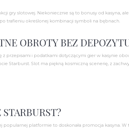
unkcji gry slotowej. Niekoniecznie są to bonusy od kasyna
po trafieniu określonej kombinacji symboli na bębnach.
TNE OBROTY BEZ DEPOZYT
ę z przepisami i podatkami dotyczącymi gier w kasynie obow
o slocie Starburst. Slot ma piękną kosmiczną scenerię, z z
E STARBURST?
j popularnej platformie to doskonała promocja kasyna. W tej