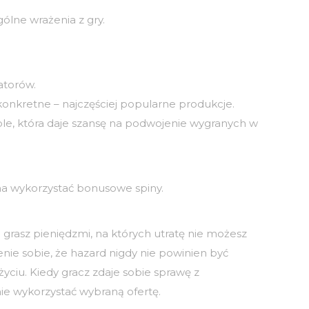
lne wrażenia z gry.
atorów.
 konkretne – najczęściej popularne produkcje.
le, która daje szansę na podwojenie wygranych w
żna wykorzystać bonusowe spiny.
 grasz pieniędzmi, na których utratę nie możesz
ie sobie, że hazard nigdy nie powinien być
ciu. Kiedy gracz zdaje sobie sprawę z
ie wykorzystać wybraną ofertę.