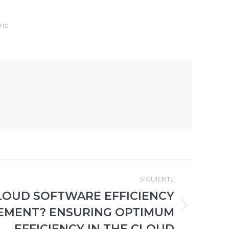
rio
SIGUIENTE
LOUD SOFTWARE EFFICIENCY
MENT? ENSURING OPTIMUM
EFFICIENCY IN THE CLOUD