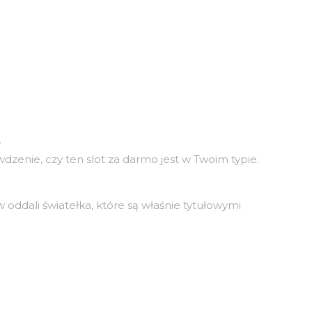
.
wdzenie, czy ten slot za darmo jest w Twoim typie.
oddali światełka, które są właśnie tytułowymi