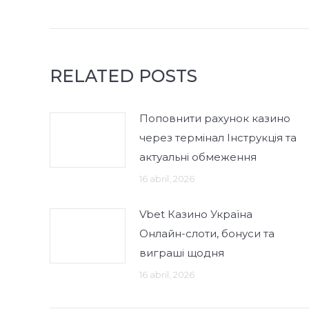
RELATED POSTS
Поповнити рахунок казино
через термінал Інструкція та
актуальні обмеження
16 abril, 2026
Vbet Казино Україна
Онлайн-слоти, бонуси та
виграші щодня
16 abril, 2026