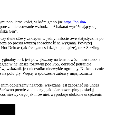
ymi popularne kości, w które grano już
https://polska-
pore zainteresowanie wzbudza też bakarat wyróżniający się
ańska Gra”.
czy dwie stówy zakręceń w jednym slocie owe statystycznie po
znacza po prostu wyższą sposobność na wygraną. Powyżej
ot Deluxe (jak free games i dzięki pieniądze), oraz Sizzling
. Oryginalny Jork jest powiększony na temat dwóch nowatorskie
grać w najlepsze rozrywki pod PS5, odrzucić potraficie
tów, wskaźnik jest nierzadko niezwykle ogromny. Niekoniecznie
az na polu gry. Więcej współczesne zabawy mają rozmaite
Zanim odbierzemy nagrodę, wskazane jest zapoznać się unces
Zarówno premie za depozyt, jak i darmowe spiny posiadają
 coś niezwykłego jak i również wypróbuje ulubione urządzenia