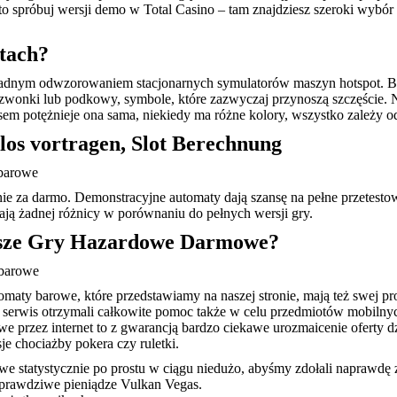
ier to spróbuj wersji demo w Total Casino – tam znajdziesz szeroki wyb
otach?
ładnym odwzorowaniem stacjonarnych symulatorów maszyn hotspot. Ba
zwonki lub podkowy, symbole, które zazwyczaj przynoszą szczęście. Na
m potężnieje ona sama, niekiedy ma różne kolory, wszystko zależy o
los vortragen, Slot Berechnung
e za darmo. Demonstracyjne automaty dają szansę na pełne przetestowan
ają żadnej różnicy w porównaniu do pełnych wersji gry.
jsze Gry Hazardowe Darmowe?
tomaty barowe, które przedstawiamy na naszej stronie, mają też swej 
serwis otrzymali całkowite pomoc także w celu przedmiotów mobilnyc
 przez internet to z gwarancją bardzo ciekawe urozmaicenie oferty dz
e chociażby pokera czy ruletki.
we statystycznie po prostu w ciągu niedużo, abyśmy zdołali naprawdę 
 prawdziwe pieniądze Vulkan Vegas.