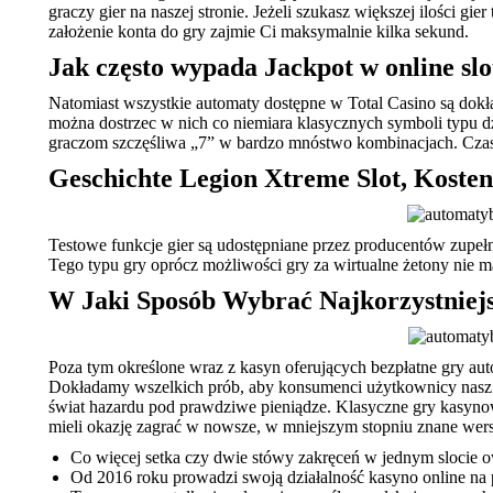
graczy gier na naszej stronie. Jeżeli szukasz większej ilości g
założenie konta do gry zajmie Ci maksymalnie kilka sekund.
Jak często wypada Jackpot w online sl
Natomiast wszystkie automaty dostępne w Total Casino są dok
można dostrzec w nich co niemiara klasycznych symboli typu d
graczom szczęśliwa „7” w bardzo mnóstwo kombinacjach. Czase
Geschichte Legion Xtreme Slot, Kosten
Testowe funkcje gier są udostępniane przez producentów zupełni
Tego typu gry oprócz możliwości gry za wirtualne żetony nie m
W Jaki Sposób Wybrać Najkorzystnie
Poza tym określone wraz z kasyn oferujących bezpłatne gry au
Dokładamy wszelkich prób, aby konsumenci użytkownicy nasz 
świat hazardu pod prawdziwe pieniądze. Klasyczne gry kasynowe
mieli okazję zagrać w nowsze, w mniejszym stopniu znane wersj
Co więcej setka czy dwie stówy zakręceń w jednym slocie o
Od 2016 roku prowadzi swoją działalność kasyno online na