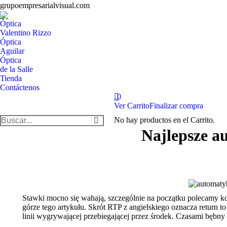
grupoempresarialvisual.com
Óptica
Valentino Rizzo
Óptica
Aguilar
Óptica
de la Salle
Tienda
Contáctenos
0
Ver Carrito
Finalizar compra
Buscar:
No hay productos en el Carrito.
Najlepsze a
Stawki mocno się wahają, szczególnie na początku polecamy kor
górze tego artykułu. Skrót RTP z angielskiego oznacza return to
linii wygrywającej przebiegającej przez środek. Czasami bębn