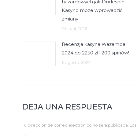
hazardowych jak Dudespin
Kasyno może wprowadzić
zmiany
24 abril, 2026
Recenzja kasyna Wazamba
2024 do 2250 zł i 200 spinów!
6 agosto, 2024
DEJA UNA RESPUESTA
Tu dirección de correo electrónico no será publicada. 