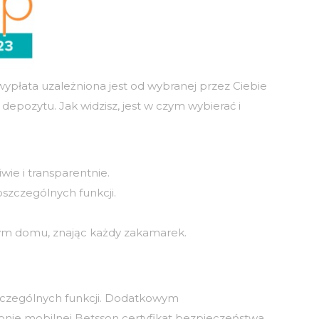
wypłata uzależniona jest od wybranej przez Ciebie
 depozytu. Jak widzisz, jest w czym wybierać i
ie i transparentnie.
szczególnych funkcji.
asnym domu, znając każdy zakamarek.
szczególnych funkcji. Dodatkowym
onie mobilnej Betsson certyfikat bezpieczeństwa