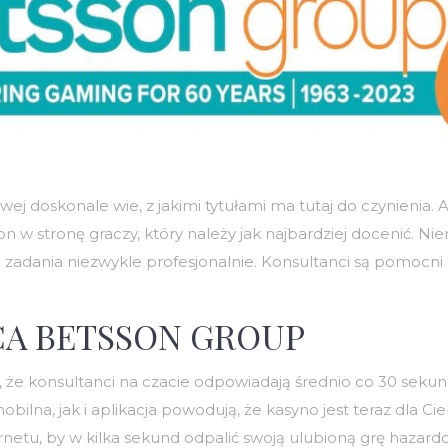
j doskonale wie, z jakimi tytułami ma tutaj do czynienia. 
w stronę graczy, który należy jak najbardziej docenić. Niem
zadania niezwykle profesjonalnie. Konsultanci są pomocni 
A BETSSON GROUP
że konsultanci na czacie odpowiadają średnio co 30 sekund 
lna, jak i aplikacja powodują, że kasyno jest teraz dla Cieb
rnetu, by w kilka sekund odpalić swoją ulubioną grę hazard