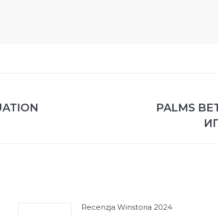
UATION
PALMS BE
Publicación
И
siguiente:
Recenzja Winstoria 2024