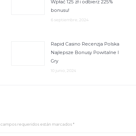
Wpłać 125 zł i odbierz 225%
bonusu!
6 septiembre, 2024
Rapid Casino Recenzja Polska ️
Najlepsze Bonusy Powitalne I
Gry
10 junio, 2024
Los campos requeridos están marcados
*