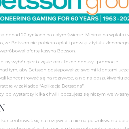
a na ponad 20 rynkach na całym świecie. Minimalna wpłata i 
, że Betsson nie pobiera opłat i prowizji z tytułu zleconego
 wypróbował ofertę kasyna Betsson.
ietny wybór gier i częste oraz liczne bonusy i promocje.
ad tym, aby Betsson postępował ze swoimi klientami uczciw
gli koncentrować się na rozrywce, a nie na poszukiwaniu po
atora w zakładce “Aplikacja Betssona”.
jący, bo wystarczy kilka chwil i poczujesz się niczym we wł
N
i koncentrować się na rozrywce, a nie na poszukiwaniu po
az osobowych) jest ważny na stronie internetowej oraz str