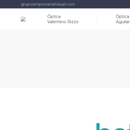
grupoempresarialvisual.com
Óptica
Óptica
Valentino Rizzo
Aguilar