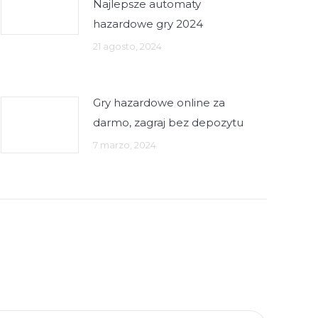
Najlepsze automaty
hazardowe gry 2024
21 agosto, 2024
Gry hazardowe online za
darmo, zagraj bez depozytu
7 marzo, 2024