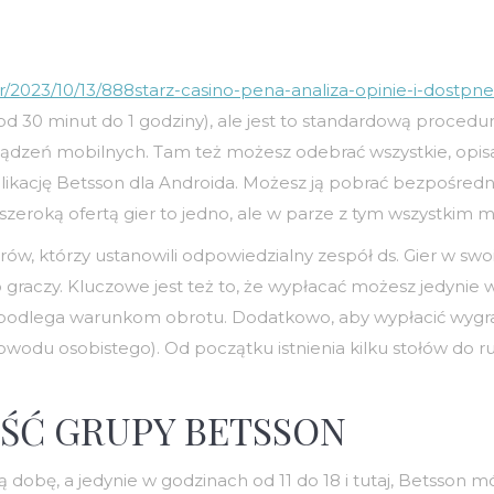
br/2023/10/13/888starz-casino-pena-analiza-opinie-i-dostpne
 30 minut do 1 godziny), ale jest to standardową procedu
urządzeń mobilnych. Tam też możesz odebrać wszystkie, opi
kację Betsson dla Androida. Możesz ją pobrać bezpośrednio
szeroką ofertą gier to jedno, ale w parze z tym wszystkim 
w, którzy ustanowili odpowiedzialny zespół ds. Gier w swoi
czy. Kluczowe jest też to, że wypłacać możesz jedynie wła
podlega warunkom obrotu. Dodatkowo, aby wypłacić wygrane
wodu osobistego). Od początku istnienia kilku stołów do ru
ŚĆ GRUPY BETSSON
 dobę, a jedynie w godzinach od 11 do 18 i tutaj, Betsson mó