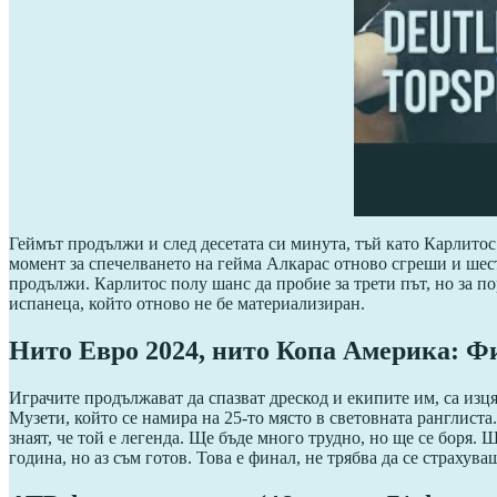
Геймът продължи и след десетата си минута, тъй като Карлитос
момент за спечелването на гейма Алкарас отново сгреши и шест
продължи. Карлитос полу шанс да пробие за трети път, но за по
испанеца, който отново не бе материализиран.
Нито Евро 2024, нито Копа Америка: Фи
Играчите продължават да спазват дрескод и екипите им, са из
Музети, който се намира на 25-то място в световната ранглиста
знаят, че той е легенда. Ще бъде много трудно, но ще се боря.
година, но аз съм готов. Това е финал, не трябва да се страхув