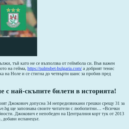
лжи, тъй като не се възползва от геймбола си. Във важен
лото на гейма,
https://palmsbet-bulgaria.com/
а добрият тенис
ка на Ноле и се стигна до четвърти шанс за пробив пред
е с най-скъпите билети в историята!
ишният Джокович допусна 34 непредизвикани грешки срещу 31 за
tLive.bg ще запознава своите читатели с любопитни… «Всички
собности. Джокович е непобеден на Централния корт тук от 2013
», добави испанецът.