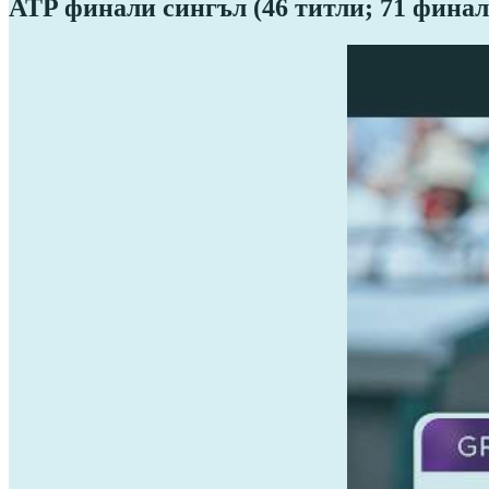
ATP финали сингъл (46 титли; 71 финал