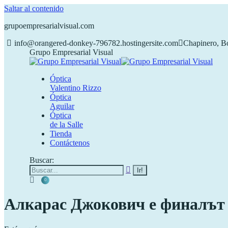
Saltar al contenido
grupoempresarialvisual.com
info@orangered-donkey-796782.hostingersite.com
Chapinero, B
Grupo Empresarial Visual
Óptica
Valentino Rizzo
Óptica
Aguilar
Óptica
de la Salle
Tienda
Contáctenos
Buscar:
0
Алкарас Джокович е финалът