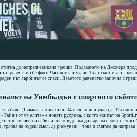
 стигна до непредизвикана грешка. Подаването на Джокера продъ
ото равенство бе факт. Часовникът удари 15-ата минута от нача
реден път сърбинът се спаси. Деветото равенство започна с греш
налът на Уимбълдън е спортното събити
цяло в бяло. Двамата записаха по 34 печеливши удара, а 37-год
. «Тайни от бг елита» е новата рубрика, с която екипът на Spor
 Ще остана верен на себе си, ще продължа да вярвам в моите спо
аш, трябва да бъдеш смел, да рискуваш – това и смятам да направя