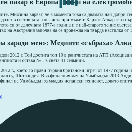
н пазар в Европа с цени на електромоби
те. Мнозина вярват, че в момента това са двамата най-добри тен
одачът в световната ранглиста при мъжете Карлос Алкарас за пъ
то си от далечната 1877-а година и е най-старото тенис състеза
тво на Австралия започва да се провежда на твърда настилка от 1
ла заради мен»: Медиите «събраха» Алка
н 2012 г. Той достига топ 10 в ранглистата на АТП (Асоциация 
нглиста и остава № 1 в света 41 седмици.
12 г., което го прави първия британски играч от 1977 година и
 Глазгоу, Шотландия. Във финалния мач на Уимбълдън 2013 Анд
 финал на Уимбълдън за младия испански тенисист, докато опитн
io