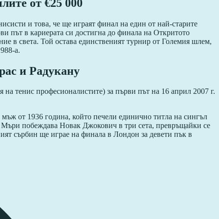
лите от €25 000
исисти и това, че ще играят финал на един от най-старите
рви път в кариерата си достигна до финала на Откритото
ние в света. Той остава единственият турнир от Големия шлем,
988-а.
рас и Радукану
на тенис професионалистите) за първи път на 16 април 2007 г.
 мъж от 1936 година, който печели единично титла на сингъл
и Мъри побеждава Новак Джокович в три сета, превръщайки се
ият сърбин ще играе на финала в Лондон за девети пък в