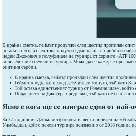
В крайна сметка, геймът продължи след шестия пропилян опит 
остана в него, а след това получи седми шанс за пробив и най
надви Джокович в полуфинала на турнира от сериите «ATP 1000
впоследствие спечели и турнира. Може да се каже, че преломен 
опитния сърбин.
В крайна сметка, геймът продължи след шестия пропилян 
Геймът продължи и след десетата си минута, тъй като Ка
Той остава единственият турнир от Големия шлем, който с
Подаването на Джокера продължи, тъй като не се възполз
Ясно е кога ще се изиграе един от най
За 37-годишния Джокович финалът е шести пореден на «Уимбълд
Уимбълдън, който печели турнира неизменно от 2018 година на