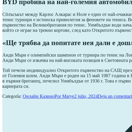
BYD пробива на най-големия автомобиле
Сблъсъкът между Карлос Алкарас и Ноле е един от най-очаквани
тенис турнири е истинска привилегия за феновете на тениса. В
първенство на Великобритания по тенис. Уимбълдън води начало
който се играе на тревни кортове, след като Откритото първенс
«Ще трябва да попитате нея дали е дош
Анди Мъри е олимпийски шампион от турнира по тенис на Лондо
Анди Мъри се изкачва на най-високата позиция в Световната ра
Той печели индивидуално Откритото първенство на САЩ през 20
от Големия шлем. Анди Мъри е роден на 15 май 1987 година в
в първия британец, печелил Уимбълдън от 1936 г. Това е първи
кариерата си.
Categoría:
Онлайн Казино
Por
Marye
2 julio, 2024
Deja un comentar