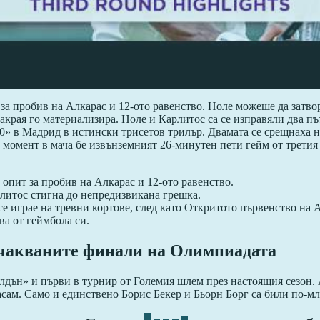
за пробив на Алкарас и 12-ото равенство. Ноле можеше да затво
-накрая го материализира. Ноле и Карлитос са се изправяли два 
» в Мадрид в истински трисетов трилър. Двамата се срещнаха на
момент в мача бе извънземният 26-минутен пети гейм от третия се
опит за пробив на Алкарас и 12-ото равенство.
рлитос стигна до непредизвикана грешка.
е играе на тревни кортове, след като Откритото първенство на А
ва от геймбола си.
-очакваните финали на Олимпиадата
ън» и първи в турнир от Големия шлем през настоящия сезон. А
сам. Само и единствено Борис Бекер и Бьорн Борг са били по-мл