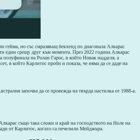
ри гейма, но със смразяващ бекхенд по диагонала Алкарас
пъти един срещу друг към момента. През 2022 година Алкарас
 полуфинала на Ролан Гарос, в който Новак надделя, а
т, в който Карлитос проби и показа, че няма да се даде на
встралия започва да се провежда на твърда настилка от 1988-а.
лкарас също така сложи и край на господството на Ноле на
ади от Карлитос, когато са печелили Мейджъра.