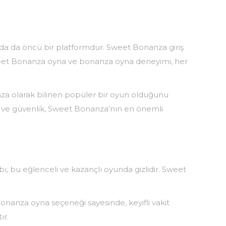
da da öncü bir platformdur. Sweet Bonanza giriş
 Sweet Bonanza oyna ve bonanza oyna deneyimi, her
a olarak bilinen popüler bir oyun olduğunu
ik ve güvenlik, Sweet Bonanza’nın en önemli
, bu eğlenceli ve kazançlı oyunda gizlidir. Sweet
Bonanza oyna seçeneği sayesinde, keyifli vakit
ır.