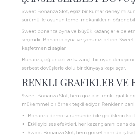
Sweet Bonanza Slot, eşsiz bir kumar deneyimi sun
sürümü ile oyunun temel mekaniklerini öğrenebilir,
Sweet bonanza oyna ve büyük kazançlar elde etme 
seçimdir. Bonanza oyna ve şansınızı artırın. Swe
keşfetmenizi sağlar.
Bonanza, eğlenceli ve kazançlı bir oyun deneyimi
serbest dövüşlerle dolu bir dünyaya kapı açar.
RENKLI GRAFIKLER VE 
Sweet Bonanza Slot, hem göz alıcı renkli grafikler
mükemmel bir örnek teşkil ediyor. Renklerin canlılığ
Bonanza demo sürümünde bile grafiklerin kalite
Etkileyici ses efektleri, her kazanç anını daha da 
Sweet Bonanza Slot, hem görsel hem de işitsel