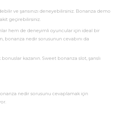
bilir ve şansınızı deneyebilirsiniz. Bonanza demo
t geçirebilirsiniz.
ar hem de deneyimli oyuncular için ideal bir
en, bonanza nedir sorusunun cevabını da
 bonuslar kazanın. Sweet bonanza slot, şanslı
, bonanza nedir sorusunu cevaplamak için
or.