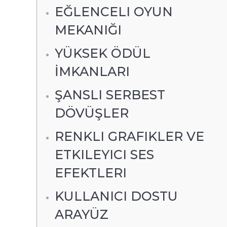
EĞLENCELI OYUN
MEKANIĞI
YÜKSEK ÖDÜL
İMKANLARI
ŞANSLI SERBEST
DÖVÜŞLER
RENKLI GRAFIKLER VE
ETKILEYICI SES
EFEKTLERI
KULLANICI DOSTU
ARAYÜZ