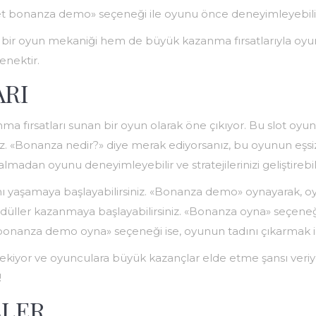
weet bonanza demo» seçeneği ile oyunu önce deneyimleyebilir
bir oyun mekaniği hem de büyük kazanma fırsatlarıyla oyun
enektir.
ARI
fırsatları sunan bir oyun olarak öne çıkıyor. Bu slot oyu
z. «Bonanza nedir?» diye merak ediyorsanız, bu oyunun eşsiz
dan oyunu deneyimleyebilir ve stratejilerinizi geliştirebilir
yaşamaya başlayabilirsiniz. «Bonanza demo» oynayarak, oyunu
düller kazanmaya başlayabilirsiniz. «Bonanza oyna» seçene
 bonanza demo oyna» seçeneği ise, oyunun tadını çıkarmak is
ekiyor ve oyunculara büyük kazançlar elde etme şansı veriy
!
ŞLER