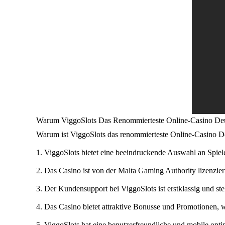
Warum ViggoSlots Das Renommierteste Online-Casino Deut
Warum ist ViggoSlots das renommierteste Online-Casino De
1. ViggoSlots bietet eine beeindruckende Auswahl an Spi
2. Das Casino ist von der Malta Gaming Authority lizenziert
3. Der Kundensupport bei ViggoSlots ist erstklassig und st
4. Das Casino bietet attraktive Bonusse und Promotionen,
5. ViggoSlots hat eine benutzerfreundliche und mobile opti