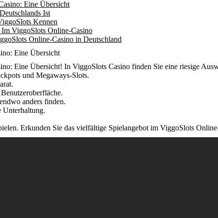
Casino: Eine Übersicht
eutschlands Ist
 ViggoSlots Kennen
t Im ViggoSlots Online-Casino
iggoSlots Online-Casino in Deutschland
ino: Eine Übersicht
o: Eine Übersicht! In ViggoSlots Casino finden Sie eine riesige Auswa
Jackpots und Megaways-Slots.
arat.
r Benutzeroberfläche.
gendwo anders finden.
e Unterhaltung.
elen. Erkunden Sie das vielfältige Spielangebot im ViggoSlots Online-