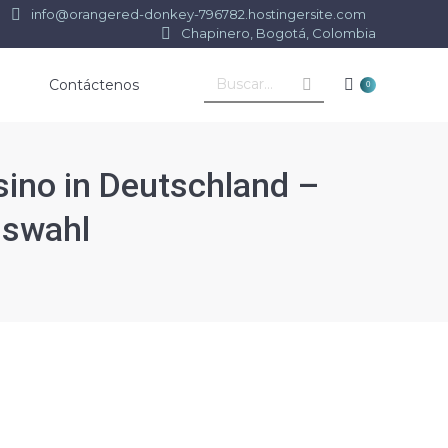
info@orangered-donkey-796782.hostingersite.com
Chapinero, Bogotá, Colombia
Buscar:
Contáctenos
0
sino in Deutschland –
uswahl