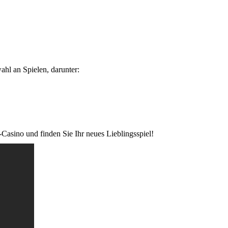
hl an Spielen, darunter:
Casino und finden Sie Ihr neues Lieblingsspiel!