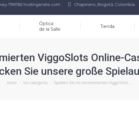
ey-796782.hostingersite.com
Chapinero, Bogotá, Colombia
Óptica
Tienda
de la Salle
mierten ViggoSlots Online-Ca
cken Sie unsere große Spiela
Estás aquí:
Inicio
Sin categoría
Spielen Sie im renommierten ViggoSlots…