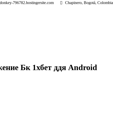
donkey-796782.hostingersite.com
Chapinero, Bogotá, Colombia
ение Бк 1хбет ддя Android