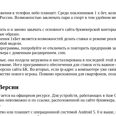
ожения в телефон либо планшет. Среди поклонников 1 х бет, кол
России. Возможностью заключать пари а спорт в том удобном ме
ить и и заново закачать с основного сайта букмекерской конторы
ые образах.
ия 1хБет является возможностей делать ставки и режиме реаль
юбой модели.
рограммы, попробуйте ее отключить и повторить предприняв за
екера с доменным расширением. com.
ые, она полдела загружена и инсталлирована в последней этой 
ежиме. Него программного обеспечения дли ставок есть важное 
-версии сайта БК. Во-вторых, если ip-адрес а компьютере уже св
качестве нового игрока. Помимо приложения для смартфонов, пол
Версии
агается на офшорном ресурсе. Для устройств, работающих в базе
азин невозможно и по ссылке, расположенной на сайте букмекера.
.
во или планшет с операционной системой Android 5. 0 и выше,