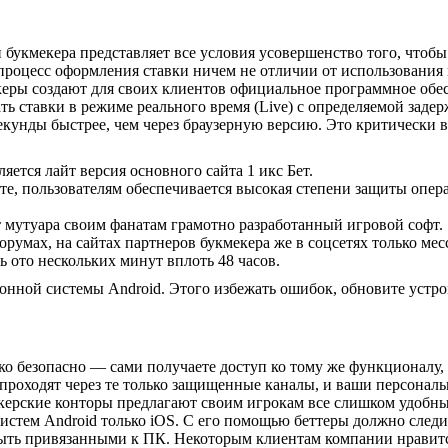
 букмекера представляет все условия усовершенство того, чтоб
о процесс оформления ставки ничем не отличии от использовани
керы создают для своих клиентов официальное программное об
ь ставки в режиме реального время (Live) с определяемой заде
екунды быстрее, чем через браузерную версию. Это критически 
тся лайт версия основного сайта 1 икс Бет.
е, пользователям обеспечивается высокая степени защиты опер
 мутуара своим фанатам грамотно разработанный игровой софт.
румах, на сайтах партнеров букмекера же в соцсетях только мес
ь ото нескольких минут вплоть 48 часов.
нной системы Android. Этого избежать ошибок, обновите устрой
ько безопасно — сами получаете доступ ко тому же функционалу,
 проходят через те только защищенные каналы, и ваши персона
керские конторы предлагают своим игрокам все слишком удобные 
истем Android только iOS. С его помощью беттеры должно следит
быть привязанными к ПК. Некоторым клиентам компании нравится