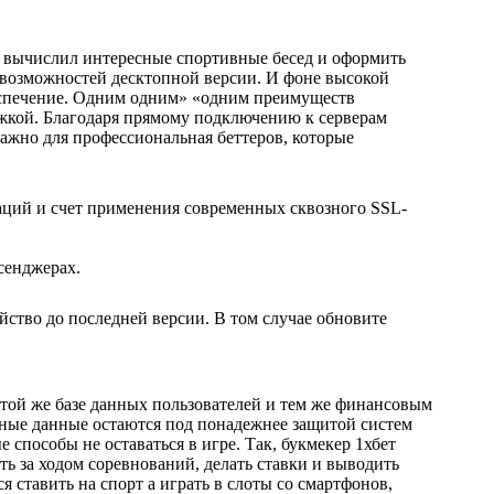
ы вычислил интересные спортивные бесед и оформить
я возможностей десктопной версии. И фоне высокой
еспечение. Одним одним» «одним преимуществ
ржкой. Благодаря прямому подключению к серверам
важно для профессиональная беттеров, которые
аций и счет применения современных сквозного SSL-
сенджерах.
ство до последней версии. В том случае обновите
 той же базе данных пользователей и тем же финансовым
льные данные остаются под понадежнее защитой систем
способы не оставаться в игре. Так, букмекер 1хбет
ь за ходом соревнований, делать ставки и выводить
 ставить на спорт а играть в слоты со смартфонов,