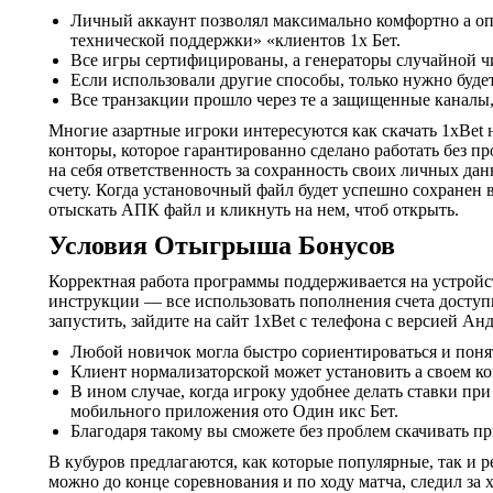
Личный аккаунт позволял максимально комфортно а оп
технической поддержки» «клиентов 1х Бет.
Все игры сертифицированы, а генераторы случайной ч
Если использовали другие способы, только нужно буде
Все транзакции прошло через те а защищенные каналы,
Многие азартные игроки интересуются как скачать 1xBet
конторы, которое гарантированно сделано работать без пр
на себя ответственность за сохранность своих личных д
счету. Когда установочный файл будет успешно сохранен в
отыскать АПК файл и кликнуть на нем, чтоб открыть.
Условия Отыгрыша Бонусов
Корректная работа программы поддерживается на устройст
инструкции — все использовать пополнения счета доступн
запустить, зайдите на сайт 1xBet с телефона с версией Ан
Любой новичок могла быстро сориентироваться и понять
Клиент нормализаторской может установить а своем ко
В ином случае, когда игроку удобнее делать ставки п
мобильного приложения ото Один икс Бет.
Благодаря такому вы сможете без проблем скачивать п
В кубуров предлагаются, как которые популярные, так и
можно до конце соревнования и по ходу матча, следил за