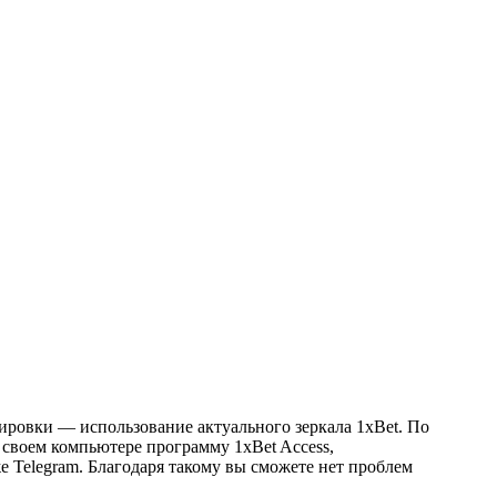
кировки — использование актуального зеркала 1xBet. По
 своем компьютере программу 1xBet Access,
е Telegram. Благодаря такому вы сможете нет проблем