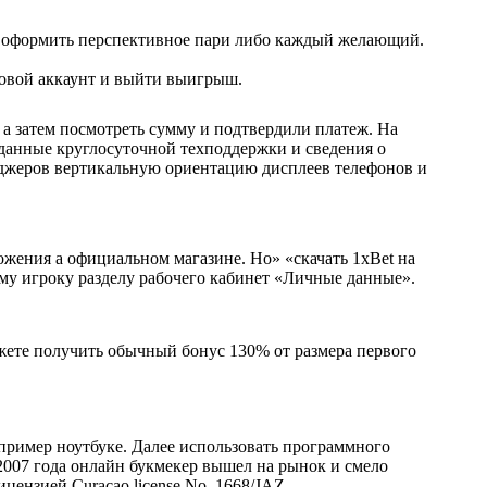
му оформить перспективное пари либо каждый желающий.
гровой аккаунт и выйти выигрыш.
 а затем посмотреть сумму и подтвердили платеж. На
 данные круглосуточной техподдержки и сведения о
аджеров вертикальную ориентацию дисплеев телефонов и
ожения а официальном магазине. Но» «скачать 1xBet на
му игроку разделу рабочего кабинет «Личные данные».
ожете получить обычный бонус 130% от размера первого
пример ноутбуке. Далее использовать программного
2007 года онлайн букмекер вышел на рынок и смело
цензией Curacao license No. 1668/JAZ.