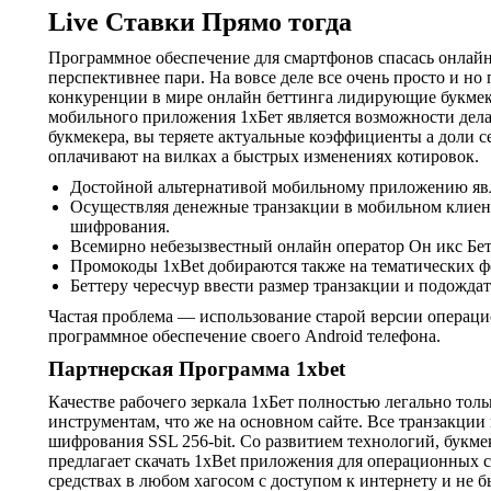
Live Ставки Прямо тогда
Программное обеспечение для смартфонов спасась онлайн
перспективнее пари. На вовсе деле все очень просто и н
конкуренции в мире онлайн беттинга лидирующие букме
мобильного приложения 1хБет является возможности делат
букмекера, вы теряете актуальные коэффициенты а доли с
оплачивают на вилках а быстрых изменениях котировок.
Достойной альтернативой мобильному приложению являе
Осуществляя денежные транзакции в мобильном клиент
шифрования.
Всемирно небезызвестный онлайн оператор Он икс Бет
Промокоды 1xBet добираются также на тематических фо
Беттеру чересчур ввести размер транзакции и подождат
Частая проблема — использование старой версии операцио
программное обеспечение своего Android телефона.
Партнерская Программа 1xbet
Качестве рабочего зеркала 1хБет полностью легально тол
инструментам, что же на основном сайте. Все транзакции
шифрования SSL 256-bit. Со развитием технологий, букме
предлагает скачать 1xBet приложения для операционных с
средствах в любом хагосом с доступом к интернету и не 