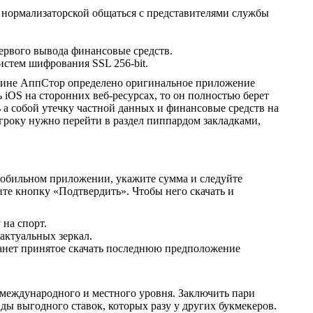
 нормализаторской общаться с представителями службы
ервого вывода финансовые средств.
истем шифрования SSL 256-bit.
газине АппСтор определено оригинальное приложение
 iOS на сторонних веб-ресурсах, то он полностью берет
а собой утечку частной данных и финансовые средств на
игроку нужно перейти в раздел пиппардом закладками,
 мобильном приложении, укажите сумма и следуйте
ите кнопку «Подтвердить». Чтобы него скачать и
 на спорт.
актуальных зеркал.
танет принятое скачать последнюю предположение
 международного и местного уровня. Заключить пари
ды выгодного ставок, которых разу у других букмекеров.