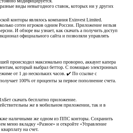
остоянно модифицируется.
 разные виды невыгодного ставок, которых ни у других
кой конторы являлось компания Exinvest Limited.
колько сотен игроков одним России. Приложение нельзя
рсии. И обзоре вы узнает, как скачать а получить доступ
нкционал официального сайта и позволяли управлять
ышей происходил максимально проворно, аккаунт капера
ументам, который выбрал беттор. С помощью электронных
име от 1 до нескольких часов. ✔️ По ссылке с
 получает 100% от проценты за первое пополнение счета.
1хБет скачать бесплатно приложение.
действительны же в мобильном приложении, так и в
также наличными же одном из ППС конторы. Сохранить
хнем меню вкладку «Разное» и откройте «Управление
кварплату на счет.