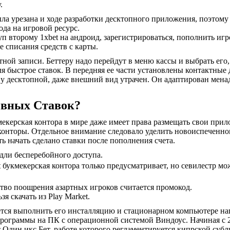
.
ла урезана и ходе разработки десктопного приложения, поэто
ода на игровой ресурс.
туп второму 1xbet на андроид, зарегистрироваться, пополнить и
е списания средств с карты.
ной записи. Беттеру надо перейдут в меню кассы и выбрать его,
я быстрое ставок. В передняя ее части установлены контактные
 у десктопной, даже внешний вид утрачен. Он адаптирован мен
ивных Ставок?
мекерская контора в мире даже имеет права размещать свои прил
онторы. Отдельное внимание следовало уделить новоиспеченно
ь начать сделано ставки после пополнения счета.
дли бесперебойного доступа.
 букмекерская контора только предусматривает, но севилестр м
во поощрения азартных игроков считается промокод.
 скачать из Play Market.
ается выполнить его инсталляцию и стационарном компьютере на
 программы на ПК с операционной системой Виндоус. Начиная с 
Один икс Бет, работе которого регламентируется кипрской субли