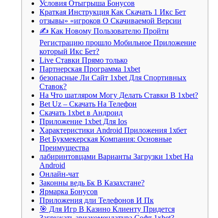
Условия Отыгрыша Бонусов
Краткая Инструкция Как Скачать 1 Икс Бет
отзывы» «игроков О Скачиваемой Версии
✍️ Как Новому Пользователю Пройти
Регистрацию прошло Мобильное Приложение
который Икс Бет?
Live Ставки Прямо только
Партнерская Программа 1xbet
безопасные Ли Сайт 1xbet Для Спортивных
Ставок?
На Что шатляром Могу Делать Ставки В 1xbet?
Bet Uz – Скачать На Телефон
Скачать 1xbet в Андроид
Приложение 1xbet Для Ios
Характеристики Android Приложения 1хбет
Bet Букмекерская Компания: Основные
Преимущества
лабиринтовцами Варианты Загрузки 1xbet На
Android
Онлайн-чат
Законны ведь Бк В Казахстане?
Ярмарка Бонусов
Приложения дли Телефонов И Пк
🎯 Для Игр В Казино Клиенту Придется
Загружать авиакомендатура Софт 1xbet?