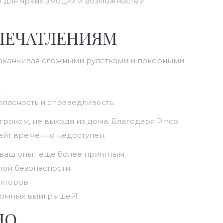
р для ярких эмоций и возможностей
ВПЕЧАТЛЕНИЯМ
и заканчивая сложными рулетками и покерными
.
опасность и справедливость.
гроком, не выходя из дома. Благодаря Pinco
айт временно недоступен.
т ваш опыт еще более приятным.
ной безопасности.
кторов.
громных выигрышей!
НО