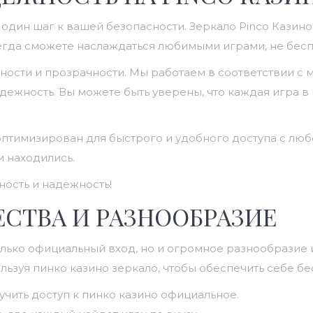
е один шаг к вашей безопасности. Зеркало Pinco Казино
сегда сможете наслаждаться любимыми играми, не беспо
стности и прозрачности. Мы работаем в соответствии 
ежность. Вы можете быть уверены, что каждая игра в 
 оптимизирован для быстрого и удобного доступа с люб
и находились.
ность и надежность!
СТВА И РАЗНООБРАЗИЕ
олько официальный вход, но и огромное разнообразие 
льзуя пинко казино зеркало, чтобы обеспечить себе б
чить доступ к пинко казино официальное.