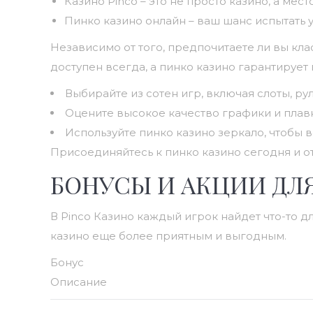
Казино Pinco – это не просто казино, а мест
Пинко казино онлайн – ваш шанс испытать 
Независимо от того, предпочитаете ли вы кл
доступен всегда, а пинко казино гарантируе
Выбирайте из сотен игр, включая слоты, ру
Оцените высокое качество графики и плав
Используйте пинко казино зеркало, чтобы 
Присоединяйтесь к пинко казино сегодня и о
БОНУСЫ И АКЦИИ ДЛЯ
В Pinco Казино каждый игрок найдет что-то 
казино еще более приятным и выгодным.
Бонус
Описание