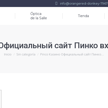
info@orangered-donkey-79678
Óptica
Tienda
de la Salle
 Официальный сайт Пинко вх
Estás aquí:
Inicio
Sin categoría
Pinco Казино Официальный сайт Пинко…