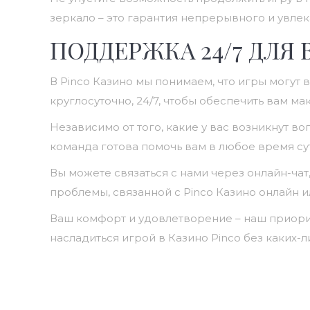
зеркало – это гарантия непрерывного и увле
ПОДДЕРЖКА 24/7 ДЛЯ
В Pinco Казино мы понимаем, что игры могут
круглосуточно, 24/7, чтобы обеспечить вам 
Независимо от того, какие у вас возникнут воп
команда готова помочь вам в любое время су
Вы можете связаться с нами через онлайн-ча
проблемы, связанной с Pinco Казино онлайн ил
Ваш комфорт и удовлетворение – наш приорит
насладиться игрой в Казино Pinco без каких-