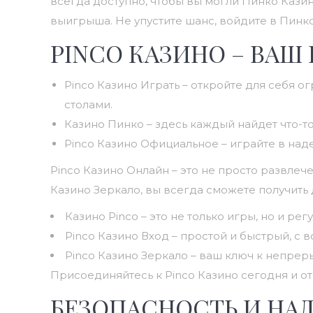
всегда доступно, чтобы вы могли Пинко Кази
выигрыша. Не упустите шанс, войдите в Пинк
PINCO КАЗИНО – ВАШ
Pinco Казино Играть – откройте для себя 
столами.
Казино Пинко – здесь каждый найдет что-т
Pinco Казино Официальное – играйте в над
Pinco Казино Онлайн – это не просто развлеч
Казино Зеркало, вы всегда сможете получить
Казино Pinco – это не только игры, но и р
Pinco Казино Вход – простой и быстрый, с
Pinco Казино Зеркало – ваш ключ к непре
Присоединяйтесь к Pinco Казино сегодня и 
БЕЗОПАСНОСТЬ И НА