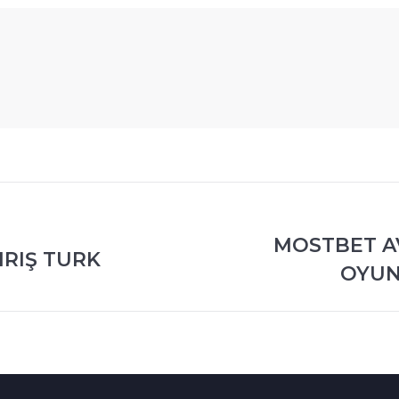
MOSTBET A
RIŞ TURK
Publicación
OYUN
siguiente: