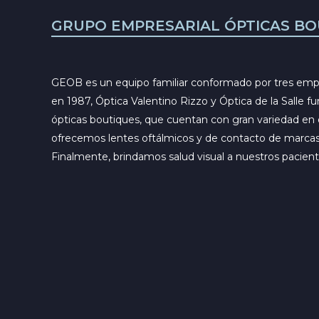
GRUPO EMPRESARIAL ÓPTICAS BO
GEOB es un equipo familiar conformado por tres empr
en 1987, Óptica Valentino Rizzo y Óptica de la Salle f
ópticas boutiques, que cuentan con gran variedad en
ofrecemos lentes oftálmicos y de contacto de marcas 
Finalmente, brindamos salud visual a nuestros pacient