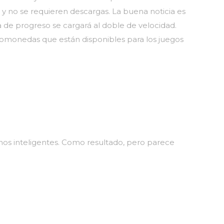
 y no se requieren descargas. La buena noticia es
 de progreso se cargará al doble de velocidad.
ptomonedas que están disponibles para los juegos
nos inteligentes. Como resultado, pero parece