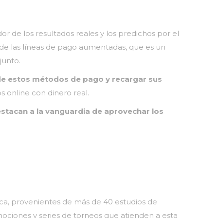
 de los resultados reales y los predichos por el
de las líneas de pago aumentadas, que es un
junto.
 de estos métodos de pago y recargar sus
s online con dinero real.
stacan a la vanguardia de aprovechar los
ica, provenientes de más de 40 estudios de
ociones y series de torneos que atienden a esta