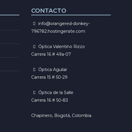
CONTACTO
info@orangered-donkey-
796782.hostingersite.com
Óptica Valentino Rizzo
Carrera 16 # 49a-07
Óptica Aguilar
Carrera 15 # 50-29
Óptica de la Salle
Carrera 16 # 50-83
Chapinero, Bogotá, Colombia