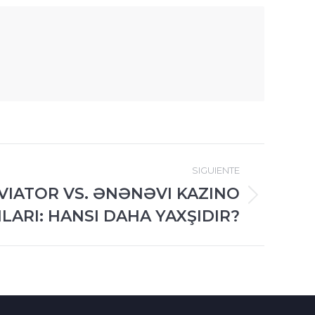
SIGUIENTE
VIATOR VS. ƏNƏNƏVI KAZINO
LARI: HANSI DAHA YAXŞIDIR?