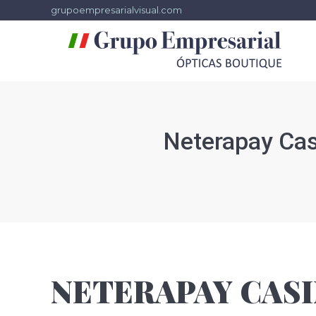
grupoempresarialvisual.com
Neterapay Cas
NETERAPAY CAS