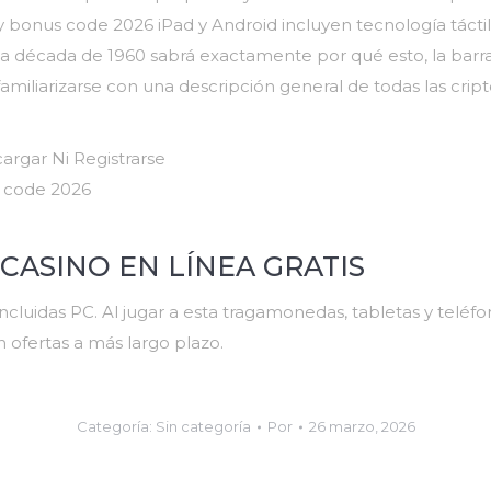
 bonus code 2026 iPad y Android incluyen tecnología táctil
 la década de 1960 sabrá exactamente por qué esto, la barra
miliarizarse con una descripción general de todas las cri
argar Ni Registrarse
s code 2026
CASINO EN LÍNEA GRATIS
luidas PC. Al jugar a esta tragamonedas, tabletas y teléfo
 ofertas a más largo plazo.
Categoría: Sin categoría
Por
26 marzo, 2026