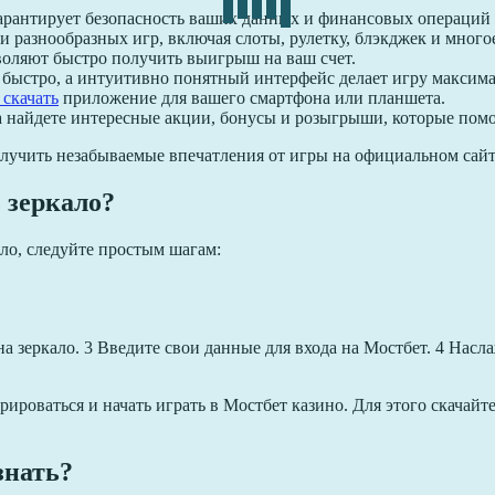
гарантирует безопасность ваших данных и финансовых операций
 разнообразных игр, включая слоты, рулетку, блэкджек и многое
оляют быстро получить выигрыш на ваш счет.
и быстро, а интуитивно понятный интерфейс делает игру максим
 скачать
приложение для вашего смартфона или планшета.
да найдете интересные акции, бонусы и розыгрыши, которые по
получить незабываемые впечатления от игры на официальном сайт
 зеркало?
ло, следуйте простым шагам:
а зеркало.
3
Введите свои данные для входа на Мостбет.
4
Насла
трироваться и начать играть в Мостбет казино. Для этого скача
знать?