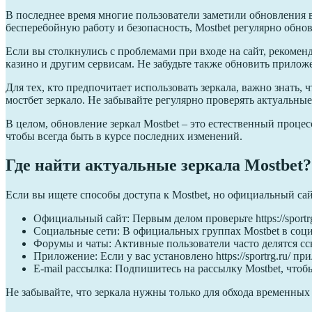
В последнее время многие пользователи заметили обновления в
бесперебойную работу и безопасность, Mostbet регулярно обнов
Если вы столкнулись с проблемами при входе на сайт, рекомен
казино и другим сервисам. Не забудьте также обновить прилож
Для тех, кто предпочитает использовать зеркала, важно знать,
мостбет зеркало. Не забывайте регулярно проверять актуальные 
В целом, обновление зеркал Mostbet – это естественный проце
чтобы всегда быть в курсе последних изменений.
Где найти актуальные зеркала Mostbet?
Если вы ищете способы доступа к Mostbet, но официальный сай
Официальный сайт: Первым делом проверьте https://sportr
Социальные сети: В официальных группах Mostbet в соци
Форумы и чаты: Активные пользователи часто делятся ссы
Приложение: Если у вас установлено https://sportrg.ru/ п
E-mail рассылка: Подпишитесь на рассылку Mostbet, чтоб
Не забывайте, что зеркала нужны только для обхода временных б