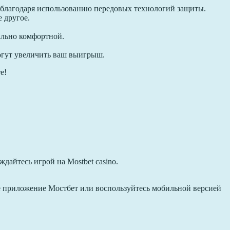
 благодаря использованию передовых технологий защиты.
 другое.
ально комфортной.
могут увеличить ваш выигрыш.
е!
ждайтесь игрой на Mostbet casino.
йте приложение Мостбет или воспользуйтесь мобильной версией