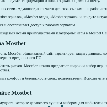
 вам получать информацию о новых зеркалах прямо на почту.
ых сетях. Администрация часто делится ссылками на рабочие зе
bet зеркало», «Mostbet вход», «Mosbet зеркало» и найдите акту
ся и обеспечивает доступ к рабочим зеркалам.
слаждаться всеми преимуществами платформы: игры в Mostbet Casi
а Mostbet
ости. Мостбет официальный сайт гарантирует защиту данных, н
содержит вредоносного ПО.
збежать рисков. Мостбет казино предлагает широкий выбор игр, 
стбет.
ечить комфорт и безопасность своих пользователей. Используйте
йте Mostbet
муществ, которые делают его лучшим выбором для любителей аз