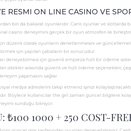
E RESMI ON LINE CASINO VE SPOR
an biri da bakarat oyunlarıdır. Canlı oyunlar ve slotlarda b
nal casino deneyimini gerçek bir oyun atmosferi ile birleştiri
 için düzenli olarak oyunların denetlenmesini ve güncellemel
ştirmek için yapılan çabaların bir sonucudur.
ları deneyebilmesi için güvenli empieza hızlı bir ödeme siste
istekler arasında güvenli ve hızlı ödeme seçenekleri, çeşitl
 deneyim yaşamasını sağlar.
 medya adreslerini takip etmeniz işinizi kolaylaştıracaktır
r. Böylece kullanıcılar the girl zaman güncel bilgilere kola
neyimi sunduğu biliniyor.
 ₺100 1000 + 250 COST-FRE
sibom güncel giriş sayfasından oyunları deneyebilirsiniz. Cas