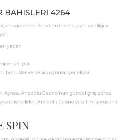
 BAHISLERI 4264
aşarısı gösteren Anadolu Casino, aynı özelliğini
yor.
eri yapar.
mine sahiptir.
i bonuslar ve çekici oyunlar yer alıyor.
. Ayrıca, Anadolu Casino’nun güncel giriş adresi
yca erişebilirler. Anadolu Casino yasal mı sorusuna
E SPIN
ibom, güvenilir online gambling establishment giriş