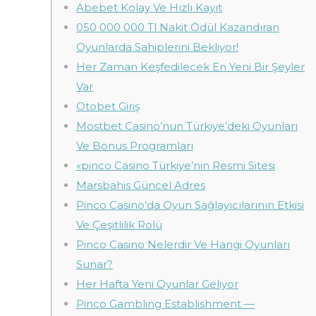
Abebet Kolay Ve Hızlı Kayıt
050 000 000 Tl Nakit Ödül Kazandıran
Oyunlarda Sahiplerini Bekliyor!
Her Zaman Keşfedilecek En Yeni Bir Şeyler
Var
Otobet Giriş
Mostbet Casino’nun Türkiye’deki Oyunları
Ve Bonus Programları
«pinco Casino Türkiye’nin Resmi Sitesi
Marsbahis Güncel Adres
Pinco Casino’da Oyun Sağlayıcılarının Etkisi
Ve Çeşitlilik Rolü
Pinco Casino Nelerdir Ve Hangi Oyunları
Sunar?
Her Hafta Yeni Oyunlar Geliyor
Pinco Gambling Establishment —