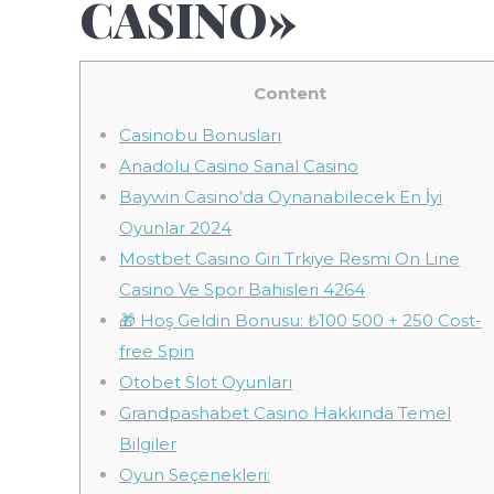
CASINO»
Content
Casinobu Bonusları
Anadolu Casino Sanal Casino
Baywin Casino’da Oynanabilecek En İyi
Oyunlar 2024
Mostbet Casino Giri Trkiye Resmi On Line
Casino Ve Spor Bahisleri 4264
🎁 Hoş Geldin Bonusu: ₺100 500 + 250 Cost-
free Spin
Otobet Slot Oyunları
Grandpashabet Casino Hakkında Temel
Bilgiler
Oyun Seçenekleri: