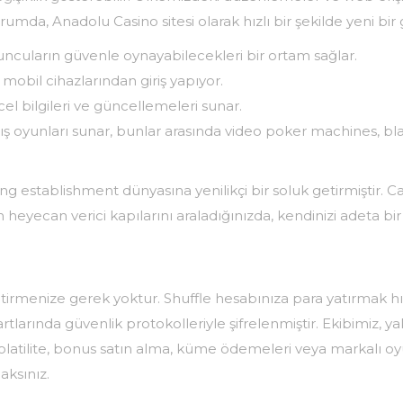
da, Anadolu Casino sitesi olarak hızlı bir şekilde yeni bir gir
 oyuncuların güvenle oynayabilecekleri bir ortam sağlar.
bil cihazlarından giriş yapıyor.
el bilgileri ve güncellemeleri sunar.
ılmış oyunları sunar, bunlar arasında video poker machines, b
ling establishment dünyasına yenilikçi bir soluk getirmiştir. 
heyecan verici kapılarını araladığınızda, kendinizi adeta bi
getirmenize gerek yoktur. Shuffle hesabınıza para yatırmak hı
tlarında güvenlik protokolleriyle şifrelenmiştir. Ekibimiz, ya
volatilite, bonus satın alma, küme ödemeleri veya markalı oyun
ksınız.