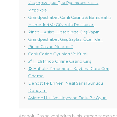
Информация Для Русскоязычных
Игроков
Grandpashabet Canlı Casino & Bahis Bahis
Hizmetleri Ve Güvenlik Politikaları
Pinco – Kişisel Hesabınıza Giriş Yapın
Grandpashabet Giriş Sayfası Özellikleri
Pinco Casino Nelerdir?
Canlı Casino Oyunları Ve Kuralı
🔗 Hızlı Pinco Online Casino Giriş
🔁 Haftalık Procuring – Kaybına Göre Geri
Ödeme
Dehost Ile En Yeni Nesil Sanal Sunucu
Deneyimi
Aviator: Hızlı Ve Heyecan Dolu Bir Oyun
Anadolu Casino yeni adres bilgisi zaman zaman değ