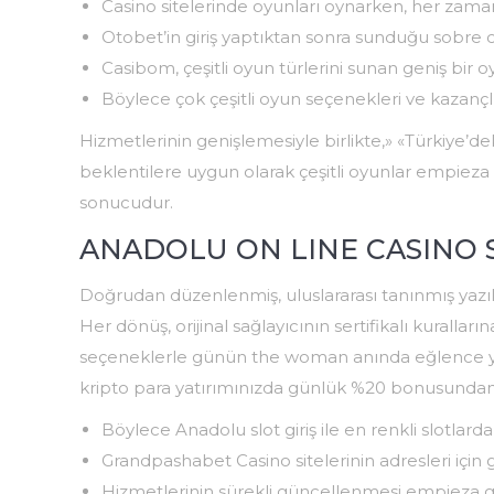
Casino sitelerinde oyunları oynarken, her zam
Otobet’in giriş yaptıktan sonra sunduğu sobre caz
Casibom, çeşitli oyun türlerini sunan geniş bir oy
Böylece çok çeşitli oyun seçenekleri ve kazançl
Hizmetlerinin genişlemesiyle birlikte,» «Türkiye’de
beklentilere uygun olarak çeşitli oyunlar empieza 
sonucudur.
ANADOLU ON LINE CASINO 
Doğrudan düzenlenmiş, uluslararası tanınmış yazıl
Her dönüş, orijinal sağlayıcının sertifikalı kuralları
seçeneklerle günün the woman anında eğlence yaşay
kripto para yatırımınızda günlük %20 bonusundan f
Böylece Anadolu slot giriş ile en renkli slotlarda 
Grandpashabet Casino sitelerinin adresleri için 
Hizmetlerinin sürekli güncellenmesi empieza gel