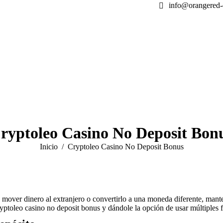
info@orangered-
ryptoleo Casino No Deposit Bon
Estás aquí:
Inicio
Cryptoleo Casino No Deposit Bonus
e mover dinero al extranjero o convertirlo a una moneda diferente, ma
, cryptoleo casino no deposit bonus y dándole la opción de usar múltiples