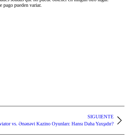
e pago pueden variar.
SIGUIENTE
viator vs. Ənənəvi Kazino Oyunları: Hansı Daha Yaxşıdır?