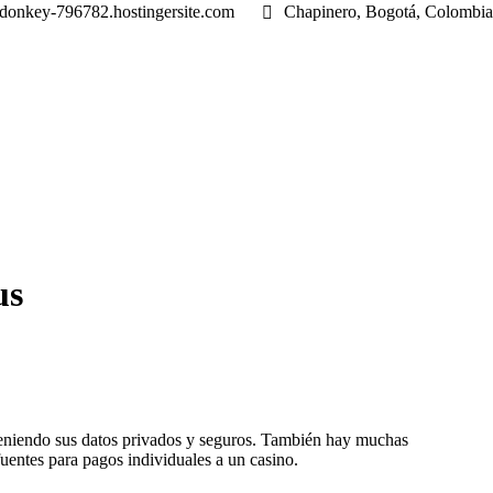
donkey-796782.hostingersite.com
Chapinero, Bogotá, Colombia
us
nteniendo sus datos privados y seguros. También hay muchas
 fuentes para pagos individuales a un casino.