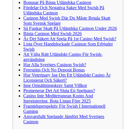
Bonusar På Bästa Utländska Casinon
Fördelar Och Negativa Saker Med Swish På
Utländska Casinon
Casinon Med Swish Där Du Måste Betala Skatt
Som Svensk Spelare
Så Funkar Skatt På Utländska Casinon Under 2026
Bästa Casinon Med Swish 2026
Är Det Säkert Att Spela På 1st Casino Med Swish?
Lista Över Handplockade Casinon Som Erbjuder
Swish
Att Välja Rätt Utländskt Casino För Swish-
användning
Har Alla Sveriges Casinon Swish?
Freespins Och No Deposit Bonus
Hur Veterinary Jag Om Ett Utländskt Casino Är
Licensierat Och Säkert?
Inse Omsättningskrav Samt Villkor
Promenerar Det Att Sluta En Spelpaus?
Casino Inte Mediterranean Konto And
Inregistrering, Bota Listan Före 2025
Framtidsperspektiv För Swish I Internationell
Gaming
Ansvarsfullt Spelande Jämfört Med Sveriges
Casinon