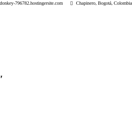
donkey-796782.hostingersite.com
Chapinero, Bogotá, Colombia
″