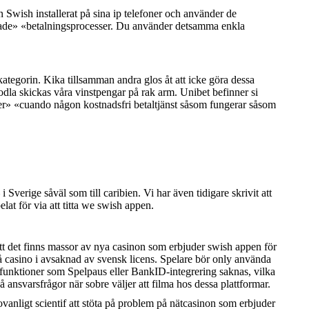
n Swish installerat på sina ip telefoner och använder de
icerade» «betalningsprocesser. Du använder detsamma enkla
ategorin. Kika tillsamman andra glos åt att icke göra dessa
odla skickas våra vinstpengar på rak arm. Unibet befinner si
nner» «cuando någon kostnadsfri betaltjänst såsom fungerar såsom
 Sverige såväl som till caribien. Vi har även tidigare skrivit att
lat för via att titta we swish appen.
att det finns massor av nya casinon som erbjuder swish appen för
å casino i avsaknad av svensk licens. Spelare bör only använda
funktioner som Spelpaus eller BankID-integrering saknas, vilka
 ansvarsfrågor när sobre väljer att filma hos dessa plattformar.
ovanligt scientif att stöta på problem på nätcasinon som erbjuder