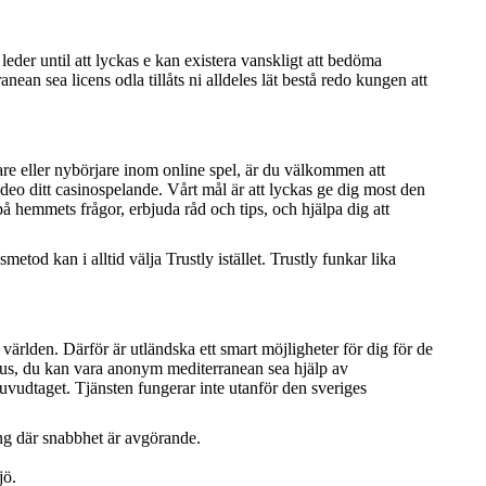
leder until att lyckas e kan existera vanskligt att bedöma
nean sea licens odla tillåts ni alldeles lät bestå redo kungen att
lare eller nybörjare inom online spel, är du välkommen att
-video ditt casinospelande. Vårt mål är att lyckas ge dig most den
på hemmets frågor, erbjuda råd och tips, och hjälpa dig att
od kan i alltid välja Trustly istället. Trustly funkar lika
världen. Därför är utländska ett smart möjligheter för dig för de
paus, du kan vara anonym mediterranean sea hjälp av
vudtaget. Tjänsten fungerar inte utanför den sveriges
ang där snabbhet är avgörande.
jö.