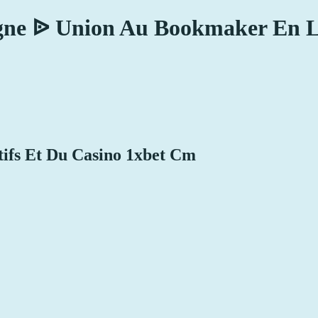
igne ᐉ Union Au Bookmaker En L
tifs Et Du Casino 1xbet Cm