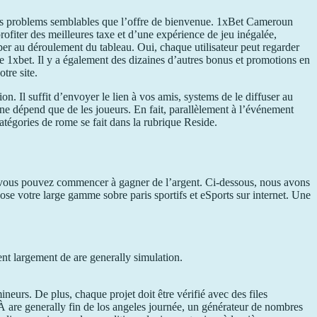
 des problems semblables que l’offre de bienvenue. 1xBet Сameroun
iter des meilleures taxe et d’une expérience de jeu inégalée,
per au déroulement du tableau. Oui, chaque utilisateur peut regarder
de 1xbet. Il y a également des dizaines d’autres bonus et promotions en
tre site.
on. Il suffit d’envoyer le lien à vos amis, systems de le diffuser au
ne dépend que de les joueurs. En fait, parallèlement à l’événement
catégories de rome se fait dans la rubrique Reside.
t où vous pouvez commencer à gagner de l’argent. Ci-dessous, nous avons
se votre large gamme sobre paris sportifs et eSports sur internet. Une
dent largement de are generally simulation.
eurs. De plus, chaque projet doit être vérifié avec des files
t. À are generally fin de los angeles journée, un générateur de nombres