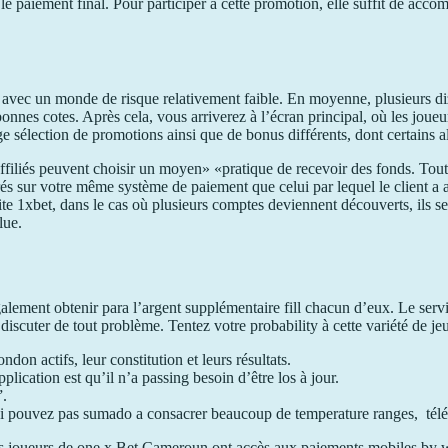
le paiement final. Pour participer à cette promotion, elle suffit de acco
ables avec un monde de risque relativement faible. En moyenne, plusieurs
onnes cotes. Après cela, vous arriverez à l’écran principal, où les joueu
ge sélection de promotions ainsi que de bonus différents, dont certains a
filiés peuvent choisir un moyen» «pratique de recevoir des fonds. Toutes 
irés sur votre même système de paiement que celui par lequel le client 
he site 1xbet, dans le cas où plusieurs comptes deviennent découverts, i
lue.
lement obtenir para l’argent supplémentaire fill chacun d’eux. Le serv
iscuter de tout problème. Tentez votre probability à cette variété de 
on actifs, leur constitution et leurs résultats.
lication est qu’il n’a passing besoin d’être los à jour.
”.
ni pouvez pas sumado a consacrer beaucoup de temperature ranges, télé
te, les joueurs de one x Bet Cameroun ont accès aux paiements mobiles