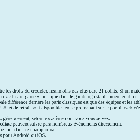
e les droits du croupier, néanmoins pas plus para 21 points. Si un match
« 21 card game » ainsi que dans le gambling establishment en direct. Da
le différence derrière les paris classiques est que des équipes et les ath
épôt et de retrait sont disponibles en se promenant sur le portail web
rs, généralement, selon le système dont vous vous servez.
immediate peuvent suivre para nombreux événements directement.
que jour dans ce championnat.
ons pour Android ou iOS.